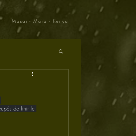
Masai - Mara - Kenya
.
pés de finir le 