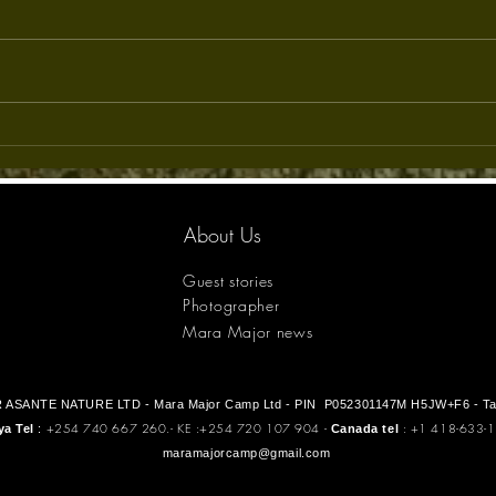
KAZU
Nachipai passe la nuit au
Mara Major Camp
About Us
Guest stories
Photographer
Mara Major news
 ASANTE NATURE LTD - Mara Major Camp Ltd - PIN P052301147M
H5JW+F6 - Ta
+254 740 667 260.- KE :+254 720 107 904 -
:
+1 418-633-
a Tel
:
Canada tel
maramajorcamp@gmail.com