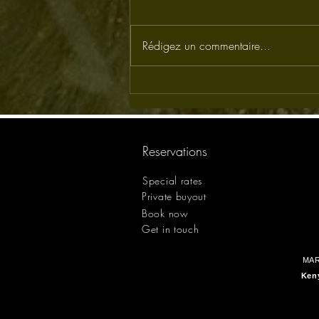
Rédigez un commentaire...
CRAIG nous à quitté.
Reservations
Special rates
Private buyout
Book now
Get in touch
MAR
Keny