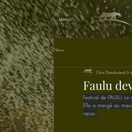
Menu
News
Chris Dandurand
6 
Faulu dev
Festival de FAULU ce m
Elle a mangé au maxim
repas.