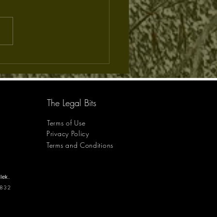
RI la star de Sand River
The Legal Bits
Terms of Use
Privacy Policy
Terms and Conditions
lek.
1832