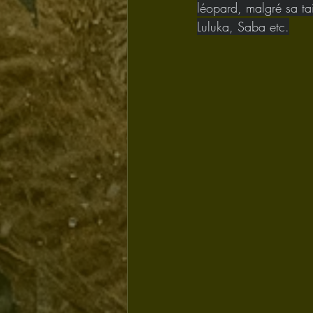
léopard, malgré sa ta
Luluka, Saba etc.